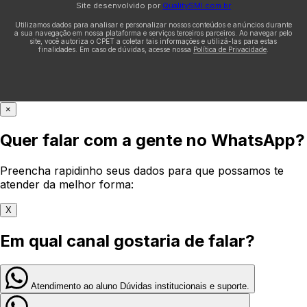
Site desenvolvido por
QualitySMI.com.br
Utilizamos dados para analisar e personalizar nossos conteúdos e anúncios durante
a sua navegação em nossa plataforma e serviços terceiros parceiros. Ao navegar pelo
site, você autoriza o CPET a coletar tais informações e utilizá-las para estas
finalidades. Em caso de dúvidas, acesse nossa
Política de Privacidade
.
×
Quer falar com a gente no WhatsApp?
Preencha rapidinho seus dados para que possamos te
atender da melhor forma:
X
Em qual canal gostaria de falar?
Atendimento ao aluno
Dúvidas institucionais e suporte.