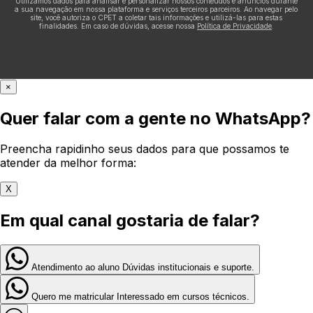
Utilizamos dados para analisar e personalizar nossos conteúdos e anúncios durante
a sua navegação em nossa plataforma e serviços terceiros parceiros. Ao navegar pelo
site, você autoriza o CPET a coletar tais informações e utilizá-las para estas
finalidades. Em caso de dúvidas, acesse nossa
Política de Privacidade
.
×
Quer falar com a gente no WhatsApp?
Preencha rapidinho seus dados para que possamos te
atender da melhor forma:
X
Em qual canal gostaria de falar?
Atendimento ao aluno
Dúvidas institucionais e suporte.
Quero me matricular
Interessado em cursos técnicos.