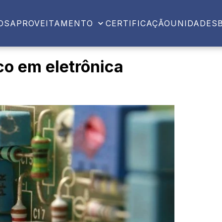
OS
APROVEITAMENTO
CERTIFICAÇÃO
UNIDADES
co em eletrônica