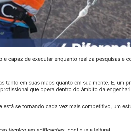
 e capaz de executar enquanto realiza pesquisas e co
as tanto em suas mãos quanto em sua mente. E, um pro
profissional que opera dentro do âmbito da engenharia 
ue está se tornando cada vez mais competitivo, um es
so técnico em edificações, continue a leitura!