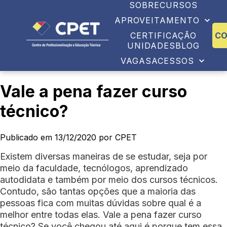
SOBRE
CURSOS
APROVEITAMENTO
CERTIFICAÇÃO
C
UNIDADES
BLOG
VAGAS
ACESSOS
Vale a pena fazer curso
técnico?
Publicado em 13/12/2020 por CPET
Existem diversas maneiras de se estudar, seja por
meio da faculdade, tecnólogos, aprendizado
autodidata e também por meio dos cursos técnicos.
Contudo, são tantas opções que a maioria das
pessoas fica com muitas dúvidas sobre qual é a
melhor entre todas elas. Vale a pena fazer curso
técnico? Se você chegou até aqui é porque tem essa