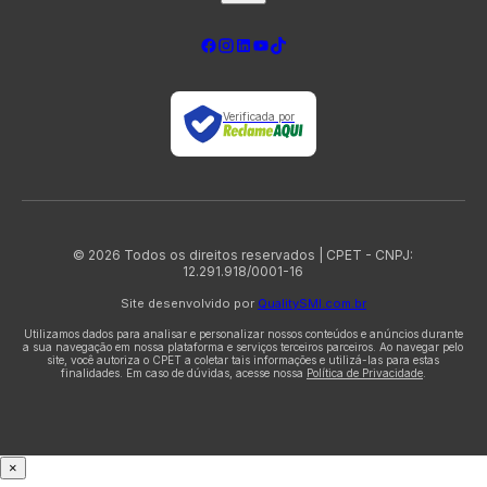
Verificada por
© 2026 Todos os direitos reservados | CPET - CNPJ:
12.291.918/0001-16
Site desenvolvido por
QualitySMI.com.br
Utilizamos dados para analisar e personalizar nossos conteúdos e anúncios durante
a sua navegação em nossa plataforma e serviços terceiros parceiros. Ao navegar pelo
site, você autoriza o CPET a coletar tais informações e utilizá-las para estas
finalidades. Em caso de dúvidas, acesse nossa
Política de Privacidade
.
×