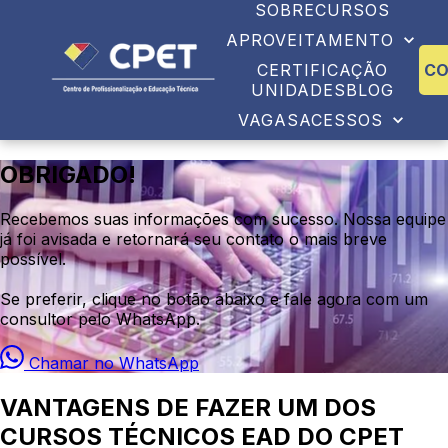
SOBRE
CURSOS
APROVEITAMENTO
CERTIFICAÇÃO
C
UNIDADES
BLOG
VAGAS
ACESSOS
OBRIGADO!
Recebemos suas informações com sucesso. Nossa equipe
já foi avisada e retornará seu contato o mais breve
possível.
Se preferir, clique no botão abaixo e fale agora com um
consultor pelo WhatsApp.
Chamar no WhatsApp
VANTAGENS DE FAZER UM DOS
CURSOS TÉCNICOS EAD DO CPET