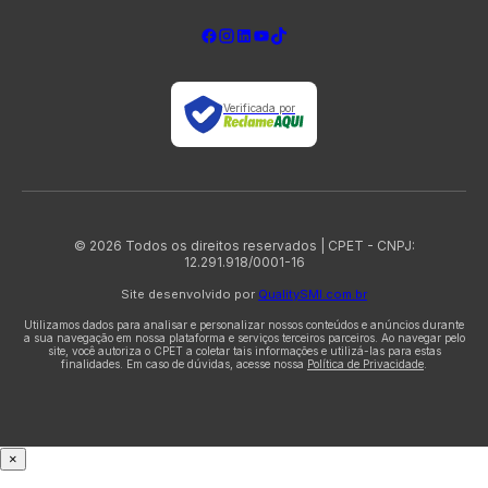
Verificada por
© 2026 Todos os direitos reservados | CPET - CNPJ:
12.291.918/0001-16
Site desenvolvido por
QualitySMI.com.br
Utilizamos dados para analisar e personalizar nossos conteúdos e anúncios durante
a sua navegação em nossa plataforma e serviços terceiros parceiros. Ao navegar pelo
site, você autoriza o CPET a coletar tais informações e utilizá-las para estas
finalidades. Em caso de dúvidas, acesse nossa
Política de Privacidade
.
×