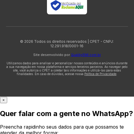
Verificada por
© 2026 Todos os direitos reservados | CPET - CNPJ:
12.291.918/0001-16
Site desenvolvido por
QualitySMI.com.br
Utilizamos dados para analisar e personalizar nossos conteúdos e anúncios durante
a sua navegação em nossa plataforma e serviços terceiros parceiros. Ao navegar pelo
site, você autoriza o CPET a coletar tais informações e utilizá-las para estas
finalidades. Em caso de dúvidas, acesse nossa
Política de Privacidade
.
×
Quer falar com a gente no WhatsApp?
Preencha rapidinho seus dados para que possamos te
atender da melhor forma: