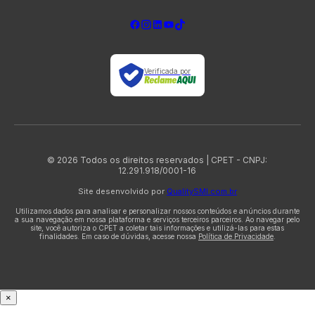
Verificada por
© 2026 Todos os direitos reservados | CPET - CNPJ:
12.291.918/0001-16
Site desenvolvido por
QualitySMI.com.br
Utilizamos dados para analisar e personalizar nossos conteúdos e anúncios durante
a sua navegação em nossa plataforma e serviços terceiros parceiros. Ao navegar pelo
site, você autoriza o CPET a coletar tais informações e utilizá-las para estas
finalidades. Em caso de dúvidas, acesse nossa
Política de Privacidade
.
×