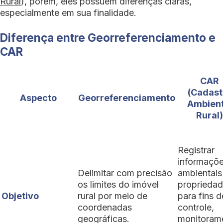
Rural
), porém, eles possuem diferenças claras,
especialmente em sua finalidade.
Diferença entre Georreferenciamento e
CAR
CAR
(Cadast
Aspecto
Georreferenciamento
Ambient
Rural
Registrar
informaçõ
Delimitar com precisão
ambientais
os limites do imóvel
proprieda
Objetivo
rural por meio de
para fins d
coordenadas
controle,
geográficas.
monitoram