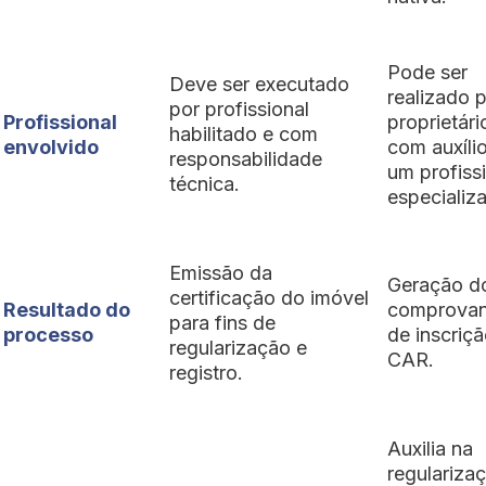
Pode ser
Deve ser executado
realizado 
por profissional
Profissional
proprietári
habilitado e com
envolvido
com auxíli
responsabilidade
um profiss
técnica.
especializ
Emissão da
Geração d
certificação do imóvel
Resultado do
comprovan
para fins de
processo
de inscriç
regularização e
CAR.
registro.
Auxilia na
regulariza