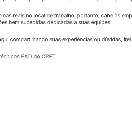
emas reais no local de trabalho, portanto, cabe às em
ções bem sucedidas dedicadas a suas equipes.
i compartilhando suas experiências ou dúvidas, irei a
 técnicos EAD do CPET.