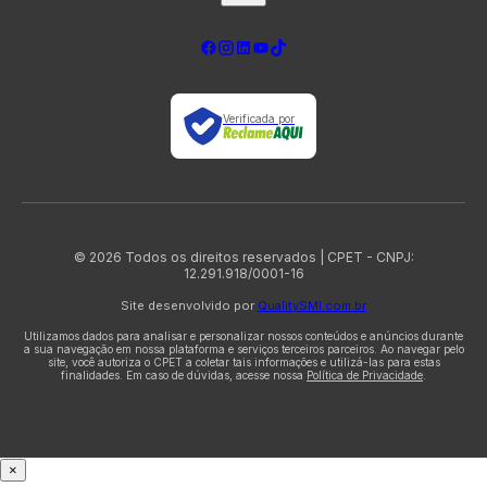
Verificada por
© 2026 Todos os direitos reservados | CPET - CNPJ:
12.291.918/0001-16
Site desenvolvido por
QualitySMI.com.br
Utilizamos dados para analisar e personalizar nossos conteúdos e anúncios durante
a sua navegação em nossa plataforma e serviços terceiros parceiros. Ao navegar pelo
site, você autoriza o CPET a coletar tais informações e utilizá-las para estas
finalidades. Em caso de dúvidas, acesse nossa
Política de Privacidade
.
×