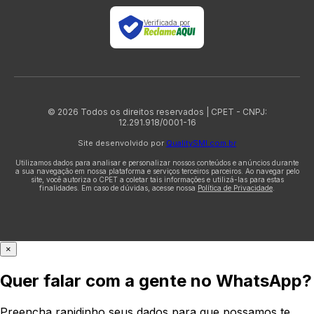
Verificada por
© 2026 Todos os direitos reservados | CPET - CNPJ:
12.291.918/0001-16
Site desenvolvido por
QualitySMI.com.br
Utilizamos dados para analisar e personalizar nossos conteúdos e anúncios durante
a sua navegação em nossa plataforma e serviços terceiros parceiros. Ao navegar pelo
site, você autoriza o CPET a coletar tais informações e utilizá-las para estas
finalidades. Em caso de dúvidas, acesse nossa
Política de Privacidade
.
×
Quer falar com a gente no WhatsApp?
Preencha rapidinho seus dados para que possamos te