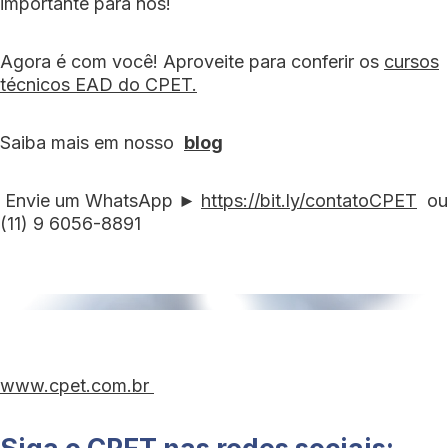
importante para nós!
Agora é com você! Aproveite para conferir os
cursos
técnicos EAD do CPET.
Saiba mais em nosso
blog
Envie um WhatsApp ►
https://bit.ly/contatoCPET
ou
(11) 9 6056-8891
www.cpet.com.br
Siga o CPET nas redes sociais: