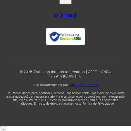
Verificada por
© 2026 Todos os direitos reservados | CPET - CNPJ:
12.291.918/0001-16
Site desenvolvido por
QualitySMI.com.br
Utilizamos dados para analisar e personalizar nossos conteúdos e anúncios durante
a sua navegação em nossa plataforma e serviços terceiros parceiros. Ao navegar pelo
site, você autoriza o CPET a coletar tais informações e utilizá-las para estas
finalidades. Em caso de dúvidas, acesse nossa
Política de Privacidade
.
×