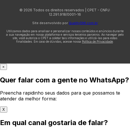
© 2026 Todos os direitos reservados | CPET - CNPJ:
12.291.918/0001-16
Site desenvolvido por
QualitySMI.com.br
Utilizamos dados para analisar e personalizar nossos conteúdos e anúncios durante
a sua navegação em nossa plataforma e serviços terceiros parceiros. Ao navegar pelo
site, você autoriza o CPET a coletar tais informações e utilizá-las para estas
finalidades. Em caso de dúvidas, acesse nossa
Política de Privacidade
.
×
Quer falar com a gente no WhatsApp?
Preencha rapidinho seus dados para que possamos te
atender da melhor forma:
X
Em qual canal gostaria de falar?