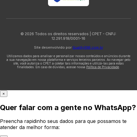
© 2026 Todos os direitos reservados | CPET - CNPJ:
12.291.918/0001-16
Site desenvolvido por
QualitySMI.com.br
Utilizamos dados para analisar e personalizar nossos conteúdos e anúncios durante
a sua navegação em nossa plataforma e serviços terceiros parceiros. Ao navegar pelo
site, você autoriza o CPET a coletar tais informações e utilizá-las para estas
finalidades. Em caso de dúvidas, acesse nossa
Política de Privacidade
.
×
Quer falar com a gente no WhatsApp?
Preencha rapidinho seus dados para que possamos te
atender da melhor forma: