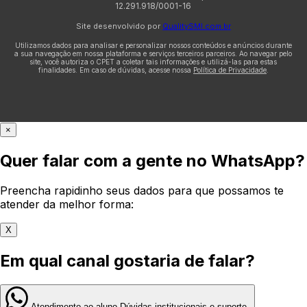
12.291.918/0001-16
Site desenvolvido por
QualitySMI.com.br
Utilizamos dados para analisar e personalizar nossos conteúdos e anúncios durante
a sua navegação em nossa plataforma e serviços terceiros parceiros. Ao navegar pelo
site, você autoriza o CPET a coletar tais informações e utilizá-las para estas
finalidades. Em caso de dúvidas, acesse nossa
Política de Privacidade
.
×
Quer falar com a gente no WhatsApp?
Preencha rapidinho seus dados para que possamos te
atender da melhor forma:
X
Em qual canal gostaria de falar?
Atendimento ao aluno
Dúvidas institucionais e suporte.