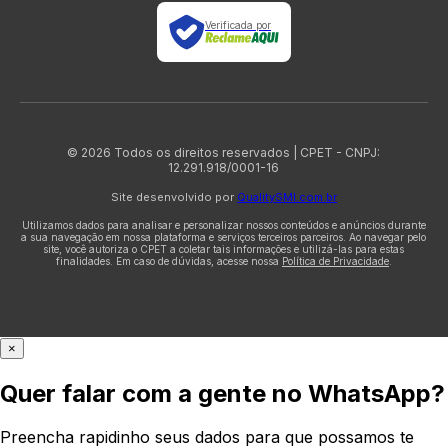
Verificada por
© 2026 Todos os direitos reservados | CPET - CNPJ:
12.291.918/0001-16
Site desenvolvido por
QualitySMI.com.br
Utilizamos dados para analisar e personalizar nossos conteúdos e anúncios durante
a sua navegação em nossa plataforma e serviços terceiros parceiros. Ao navegar pelo
site, você autoriza o CPET a coletar tais informações e utilizá-las para estas
finalidades. Em caso de dúvidas, acesse nossa
Política de Privacidade
.
×
Quer falar com a gente no WhatsApp?
Preencha rapidinho seus dados para que possamos te