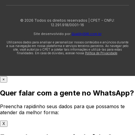
© 2026 Todos os direitos reservados | CPET - CNPJ:
12.291.918/0001-16
Site desenvolvido por
QualitySMI.com.br
Utilizamos dados para analisar e personalizar nossos conteúdos e anúncios durante
a sua navegação em nossa plataforma e serviços terceiros parceiros. Ao navegar pelo
site, você autoriza o CPET a coletar tais informações e utilizá-las para estas
finalidades. Em caso de dúvidas, acesse nossa
Política de Privacidade
.
×
Quer falar com a gente no WhatsApp?
Preencha rapidinho seus dados para que possamos te
atender da melhor forma:
X